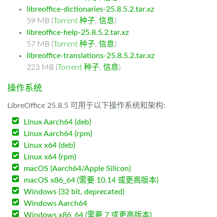
libreoffice-dictionaries-25.8.5.2.tar.xz
59 MB (
Torrent 种子
,
信息
)
libreoffice-help-25.8.5.2.tar.xz
57 MB (
Torrent 种子
,
信息
)
libreoffice-translations-25.8.5.2.tar.xz
223 MB (
Torrent 种子
,
信息
)
操作系统
LibreOffice 25.8.5 可用于以下操作系统和架构:
Linux Aarch64 (deb)
Linux Aarch64 (rpm)
Linux x64 (deb)
Linux x64 (rpm)
macOS (Aarch64/Apple Silicon)
macOS x86_64 (需要 10.14 或更高版本)
Windows (32 bit, deprecated)
Windows Aarch64
Windows x86_64 (需要 7 或更高版本)