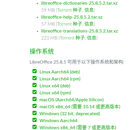
libreoffice-dictionaries-25.8.5.2.tar.xz
59 MB (
Torrent 种子
,
信息
)
libreoffice-help-25.8.5.2.tar.xz
57 MB (
Torrent 种子
,
信息
)
libreoffice-translations-25.8.5.2.tar.xz
223 MB (
Torrent 种子
,
信息
)
操作系统
LibreOffice 25.8.5 可用于以下操作系统和架构:
Linux Aarch64 (deb)
Linux Aarch64 (rpm)
Linux x64 (deb)
Linux x64 (rpm)
macOS (Aarch64/Apple Silicon)
macOS x86_64 (需要 10.14 或更高版本)
Windows (32 bit, deprecated)
Windows Aarch64
Windows x86_64 (需要 7 或更高版本)