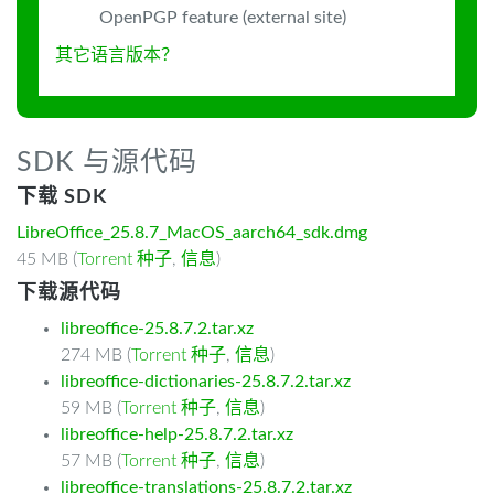
OpenPGP feature (external site)
其它语言版本？
SDK 与源代码
下载 SDK
LibreOffice_25.8.7_MacOS_aarch64_sdk.dmg
45 MB (
Torrent 种子
,
信息
)
下载源代码
libreoffice-25.8.7.2.tar.xz
274 MB (
Torrent 种子
,
信息
)
libreoffice-dictionaries-25.8.7.2.tar.xz
59 MB (
Torrent 种子
,
信息
)
libreoffice-help-25.8.7.2.tar.xz
57 MB (
Torrent 种子
,
信息
)
libreoffice-translations-25.8.7.2.tar.xz