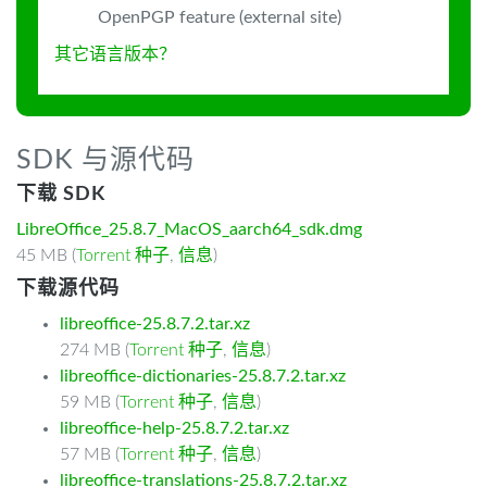
OpenPGP feature (external site)
其它语言版本？
SDK 与源代码
下载 SDK
LibreOffice_25.8.7_MacOS_aarch64_sdk.dmg
45 MB (
Torrent 种子
,
信息
)
下载源代码
libreoffice-25.8.7.2.tar.xz
274 MB (
Torrent 种子
,
信息
)
libreoffice-dictionaries-25.8.7.2.tar.xz
59 MB (
Torrent 种子
,
信息
)
libreoffice-help-25.8.7.2.tar.xz
57 MB (
Torrent 种子
,
信息
)
libreoffice-translations-25.8.7.2.tar.xz