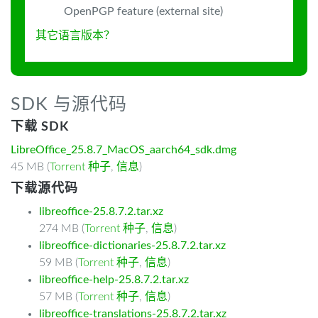
OpenPGP feature (external site)
其它语言版本？
SDK 与源代码
下载 SDK
LibreOffice_25.8.7_MacOS_aarch64_sdk.dmg
45 MB (
Torrent 种子
,
信息
)
下载源代码
libreoffice-25.8.7.2.tar.xz
274 MB (
Torrent 种子
,
信息
)
libreoffice-dictionaries-25.8.7.2.tar.xz
59 MB (
Torrent 种子
,
信息
)
libreoffice-help-25.8.7.2.tar.xz
57 MB (
Torrent 种子
,
信息
)
libreoffice-translations-25.8.7.2.tar.xz