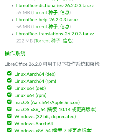
libreoffice-dictionaries-26.2.0.3.tar.xz
59 MB (
Torrent 种子
,
信息
)
libreoffice-help-26.2.0.3.tar.xz
56 MB (
Torrent 种子
,
信息
)
libreoffice-translations-26.2.0.3.tar.xz
222 MB (
Torrent 种子
,
信息
)
操作系统
LibreOffice 26.2.0 可用于以下操作系统和架构:
Linux Aarch64 (deb)
Linux Aarch64 (rpm)
Linux x64 (deb)
Linux x64 (rpm)
macOS (Aarch64/Apple Silicon)
macOS x86_64 (需要 10.14 或更高版本)
Windows (32 bit, deprecated)
Windows Aarch64
Windows x86_64 (需要 7 或更高版本)