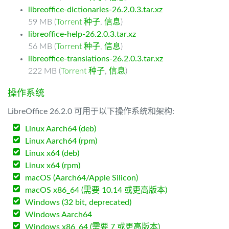
libreoffice-dictionaries-26.2.0.3.tar.xz
59 MB (
Torrent 种子
,
信息
)
libreoffice-help-26.2.0.3.tar.xz
56 MB (
Torrent 种子
,
信息
)
libreoffice-translations-26.2.0.3.tar.xz
222 MB (
Torrent 种子
,
信息
)
操作系统
LibreOffice 26.2.0 可用于以下操作系统和架构:
Linux Aarch64 (deb)
Linux Aarch64 (rpm)
Linux x64 (deb)
Linux x64 (rpm)
macOS (Aarch64/Apple Silicon)
macOS x86_64 (需要 10.14 或更高版本)
Windows (32 bit, deprecated)
Windows Aarch64
Windows x86_64 (需要 7 或更高版本)