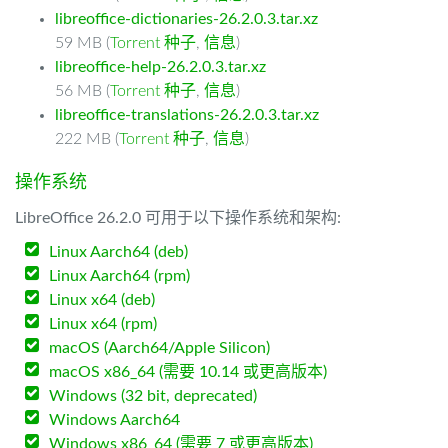
libreoffice-dictionaries-26.2.0.3.tar.xz
59 MB (
Torrent 种子
,
信息
)
libreoffice-help-26.2.0.3.tar.xz
56 MB (
Torrent 种子
,
信息
)
libreoffice-translations-26.2.0.3.tar.xz
222 MB (
Torrent 种子
,
信息
)
操作系统
LibreOffice 26.2.0 可用于以下操作系统和架构:
Linux Aarch64 (deb)
Linux Aarch64 (rpm)
Linux x64 (deb)
Linux x64 (rpm)
macOS (Aarch64/Apple Silicon)
macOS x86_64 (需要 10.14 或更高版本)
Windows (32 bit, deprecated)
Windows Aarch64
Windows x86_64 (需要 7 或更高版本)