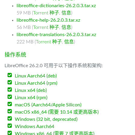
libreoffice-dictionaries-26.2.0.3.tar.xz
59 MB (
Torrent 种子
,
信息
)
libreoffice-help-26.2.0.3.tar.xz
56 MB (
Torrent 种子
,
信息
)
libreoffice-translations-26.2.0.3.tar.xz
222 MB (
Torrent 种子
,
信息
)
操作系统
LibreOffice 26.2.0 可用于以下操作系统和架构:
Linux Aarch64 (deb)
Linux Aarch64 (rpm)
Linux x64 (deb)
Linux x64 (rpm)
macOS (Aarch64/Apple Silicon)
macOS x86_64 (需要 10.14 或更高版本)
Windows (32 bit, deprecated)
Windows Aarch64
Windows x86_64 (需要 7 或更高版本)