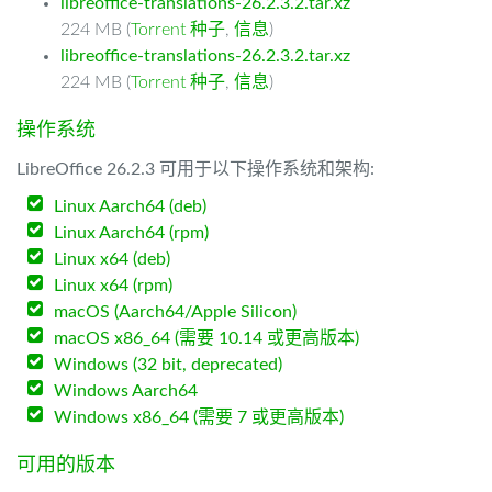
libreoffice-translations-26.2.3.2.tar.xz
224 MB (
Torrent 种子
,
信息
)
libreoffice-translations-26.2.3.2.tar.xz
224 MB (
Torrent 种子
,
信息
)
操作系统
LibreOffice 26.2.3 可用于以下操作系统和架构:
Linux Aarch64 (deb)
Linux Aarch64 (rpm)
Linux x64 (deb)
Linux x64 (rpm)
macOS (Aarch64/Apple Silicon)
macOS x86_64 (需要 10.14 或更高版本)
Windows (32 bit, deprecated)
Windows Aarch64
Windows x86_64 (需要 7 或更高版本)
可用的版本