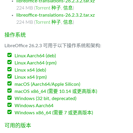
libreoffice-translations-26.2.3.2.tar.xz
224 MB (
Torrent 种子
,
信息
)
libreoffice-translations-26.2.3.2.tar.xz
224 MB (
Torrent 种子
,
信息
)
操作系统
LibreOffice 26.2.3 可用于以下操作系统和架构:
Linux Aarch64 (deb)
Linux Aarch64 (rpm)
Linux x64 (deb)
Linux x64 (rpm)
macOS (Aarch64/Apple Silicon)
macOS x86_64 (需要 10.14 或更高版本)
Windows (32 bit, deprecated)
Windows Aarch64
Windows x86_64 (需要 7 或更高版本)
可用的版本