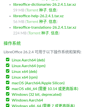
libreoffice-dictionaries-26.2.4.1.tar.xz
59 MB (
Torrent 种子
,
信息
)
libreoffice-help-26.2.4.1.tar.xz
56 MB (
Torrent 种子
,
信息
)
libreoffice-translations-26.2.4.1.tar.xz
224 MB (
Torrent 种子
,
信息
)
操作系统
LibreOffice 26.2.4 可用于以下操作系统和架构:
Linux Aarch64 (deb)
Linux Aarch64 (rpm)
Linux x64 (deb)
Linux x64 (rpm)
macOS (Aarch64/Apple Silicon)
macOS x86_64 (需要 10.14 或更高版本)
Windows (32 bit, deprecated)
Windows Aarch64
Windows x86_64 (需要 7 或更高版本)