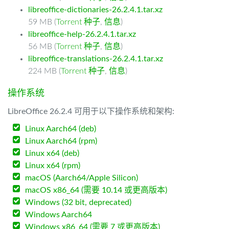
libreoffice-dictionaries-26.2.4.1.tar.xz
59 MB (
Torrent 种子
,
信息
)
libreoffice-help-26.2.4.1.tar.xz
56 MB (
Torrent 种子
,
信息
)
libreoffice-translations-26.2.4.1.tar.xz
224 MB (
Torrent 种子
,
信息
)
操作系统
LibreOffice 26.2.4 可用于以下操作系统和架构:
Linux Aarch64 (deb)
Linux Aarch64 (rpm)
Linux x64 (deb)
Linux x64 (rpm)
macOS (Aarch64/Apple Silicon)
macOS x86_64 (需要 10.14 或更高版本)
Windows (32 bit, deprecated)
Windows Aarch64
Windows x86_64 (需要 7 或更高版本)