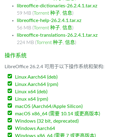
libreoffice-dictionaries-26.2.4.1.tar.xz
59 MB (
Torrent 种子
,
信息
)
libreoffice-help-26.2.4.1.tar.xz
56 MB (
Torrent 种子
,
信息
)
libreoffice-translations-26.2.4.1.tar.xz
224 MB (
Torrent 种子
,
信息
)
操作系统
LibreOffice 26.2.4 可用于以下操作系统和架构:
Linux Aarch64 (deb)
Linux Aarch64 (rpm)
Linux x64 (deb)
Linux x64 (rpm)
macOS (Aarch64/Apple Silicon)
macOS x86_64 (需要 10.14 或更高版本)
Windows (32 bit, deprecated)
Windows Aarch64
Windows x86_64 (需要 7 或更高版本)