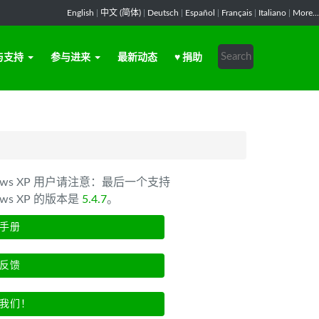
English
|
中文 (简体)
|
Deutsch
|
Español
|
Français
|
Italiano
|
More...
与支持
参与进来
最新动态
♥ 捐助
dows XP 用户请注意：最后一个支持
ows XP 的版本是
5.4.7
。
手册
反馈
我们！