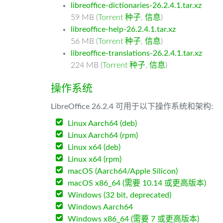
libreoffice-dictionaries-26.2.4.1.tar.xz
59 MB (
Torrent 种子
,
信息
)
libreoffice-help-26.2.4.1.tar.xz
56 MB (
Torrent 种子
,
信息
)
libreoffice-translations-26.2.4.1.tar.xz
224 MB (
Torrent 种子
,
信息
)
操作系统
LibreOffice 26.2.4 可用于以下操作系统和架构:
Linux Aarch64 (deb)
Linux Aarch64 (rpm)
Linux x64 (deb)
Linux x64 (rpm)
macOS (Aarch64/Apple Silicon)
macOS x86_64 (需要 10.14 或更高版本)
Windows (32 bit, deprecated)
Windows Aarch64
Windows x86_64 (需要 7 或更高版本)