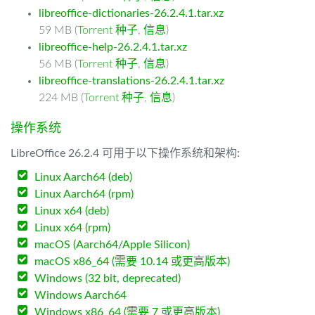
libreoffice-dictionaries-26.2.4.1.tar.xz
59 MB (
Torrent 种子
,
信息
)
libreoffice-help-26.2.4.1.tar.xz
56 MB (
Torrent 种子
,
信息
)
libreoffice-translations-26.2.4.1.tar.xz
224 MB (
Torrent 种子
,
信息
)
操作系统
LibreOffice 26.2.4 可用于以下操作系统和架构:
Linux Aarch64 (deb)
Linux Aarch64 (rpm)
Linux x64 (deb)
Linux x64 (rpm)
macOS (Aarch64/Apple Silicon)
macOS x86_64 (需要 10.14 或更高版本)
Windows (32 bit, deprecated)
Windows Aarch64
Windows x86_64 (需要 7 或更高版本)