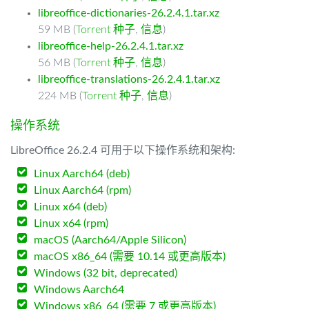
libreoffice-dictionaries-26.2.4.1.tar.xz
59 MB (
Torrent 种子
,
信息
)
libreoffice-help-26.2.4.1.tar.xz
56 MB (
Torrent 种子
,
信息
)
libreoffice-translations-26.2.4.1.tar.xz
224 MB (
Torrent 种子
,
信息
)
操作系统
LibreOffice 26.2.4 可用于以下操作系统和架构:
Linux Aarch64 (deb)
Linux Aarch64 (rpm)
Linux x64 (deb)
Linux x64 (rpm)
macOS (Aarch64/Apple Silicon)
macOS x86_64 (需要 10.14 或更高版本)
Windows (32 bit, deprecated)
Windows Aarch64
Windows x86_64 (需要 7 或更高版本)