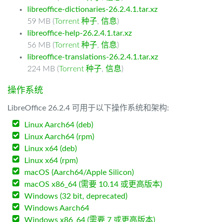
libreoffice-dictionaries-26.2.4.1.tar.xz
59 MB (
Torrent 种子
,
信息
)
libreoffice-help-26.2.4.1.tar.xz
56 MB (
Torrent 种子
,
信息
)
libreoffice-translations-26.2.4.1.tar.xz
224 MB (
Torrent 种子
,
信息
)
操作系统
LibreOffice 26.2.4 可用于以下操作系统和架构:
Linux Aarch64 (deb)
Linux Aarch64 (rpm)
Linux x64 (deb)
Linux x64 (rpm)
macOS (Aarch64/Apple Silicon)
macOS x86_64 (需要 10.14 或更高版本)
Windows (32 bit, deprecated)
Windows Aarch64
Windows x86_64 (需要 7 或更高版本)