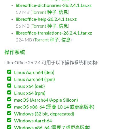
libreoffice-dictionaries-26.2.4.1.tar.xz
59 MB (
Torrent 种子
,
信息
)
libreoffice-help-26.2.4.1.tar.xz
56 MB (
Torrent 种子
,
信息
)
libreoffice-translations-26.2.4.1.tar.xz
224 MB (
Torrent 种子
,
信息
)
操作系统
LibreOffice 26.2.4 可用于以下操作系统和架构:
Linux Aarch64 (deb)
Linux Aarch64 (rpm)
Linux x64 (deb)
Linux x64 (rpm)
macOS (Aarch64/Apple Silicon)
macOS x86_64 (需要 10.14 或更高版本)
Windows (32 bit, deprecated)
Windows Aarch64
Windows x86_64 (需要 7 或更高版本)