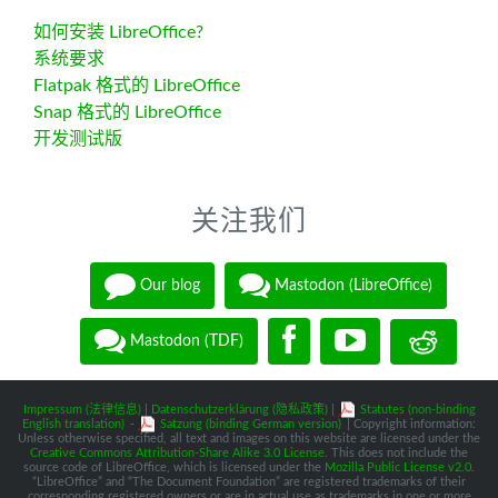
如何安装 LibreOffice?
系统要求
Flatpak 格式的 LibreOffice
Snap 格式的 LibreOffice
开发测试版
关注我们
Our blog
Mastodon (LibreOffice)
Mastodon (TDF)
Impressum (法律信息)
|
Datenschutzerklärung (隐私政策)
|
Statutes (non-binding
English translation)
-
Satzung (binding German version)
| Copyright information:
Unless otherwise specified, all text and images on this website are licensed under the
Creative Commons Attribution-Share Alike 3.0 License
. This does not include the
source code of LibreOffice, which is licensed under the
Mozilla Public License v2.0
.
“LibreOffice” and “The Document Foundation” are registered trademarks of their
corresponding registered owners or are in actual use as trademarks in one or more