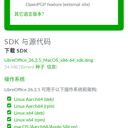
OpenPGP feature (external site)
其它语言版本？
SDK 与源代码
下载 SDK
LibreOffice_26.2.5_MacOS_x86-64_sdk.dmg
54 MB (
Torrent 种子
,
信息
)
操作系统
LibreOffice 26.2.5 可用于以下操作系统和架构:
Linux Aarch64 (deb)
Linux Aarch64 (rpm)
Linux x64 (deb)
Linux x64 (rpm)
macOS (Aarch64/Apple Silicon)