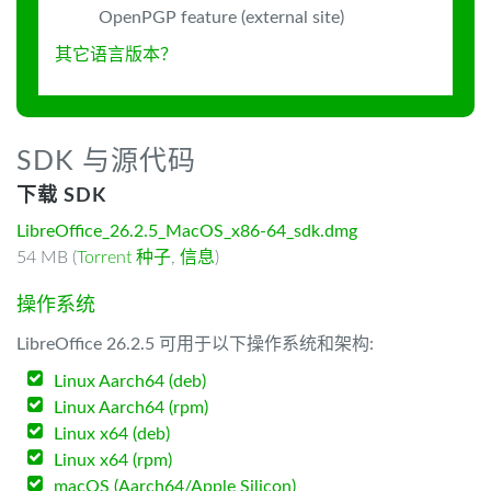
OpenPGP feature (external site)
其它语言版本？
SDK 与源代码
下载 SDK
LibreOffice_26.2.5_MacOS_x86-64_sdk.dmg
54 MB (
Torrent 种子
,
信息
)
操作系统
LibreOffice 26.2.5 可用于以下操作系统和架构:
Linux Aarch64 (deb)
Linux Aarch64 (rpm)
Linux x64 (deb)
Linux x64 (rpm)
macOS (Aarch64/Apple Silicon)