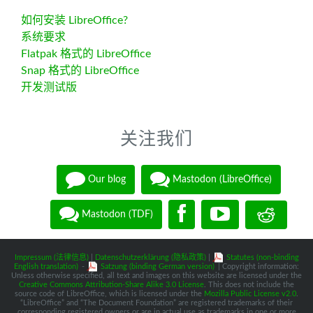
如何安装 LibreOffice?
系统要求
Flatpak 格式的 LibreOffice
Snap 格式的 LibreOffice
开发测试版
关注我们
Our blog
Mastodon (LibreOffice)
Mastodon (TDF)
Impressum (法律信息)
|
Datenschutzerklärung (隐私政策)
|
Statutes (non-binding
English translation)
-
Satzung (binding German version)
| Copyright information:
Unless otherwise specified, all text and images on this website are licensed under the
Creative Commons Attribution-Share Alike 3.0 License
. This does not include the
source code of LibreOffice, which is licensed under the
Mozilla Public License v2.0
.
“LibreOffice” and “The Document Foundation” are registered trademarks of their
corresponding registered owners or are in actual use as trademarks in one or more