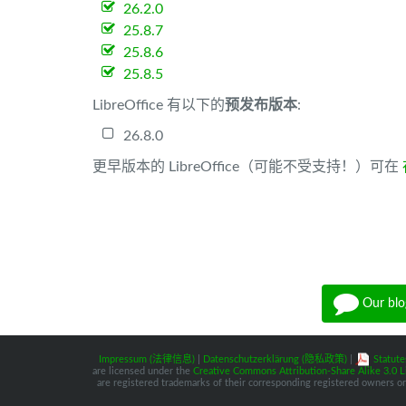
26.2.0
25.8.7
25.8.6
25.8.5
LibreOffice 有以下的
预发布版本
:
26.8.0
更早版本的 LibreOffice（可能不受支持！）可在
Our blo
Impressum (法律信息)
|
Datenschutzerklärung (隐私政策)
|
Statute
are licensed under the
Creative Commons Attribution-Share Alike 3.0 L
are registered trademarks of their corresponding registered owners or 