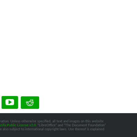
ation: Unless otherwise specified, all text and images on this website
illa Public License v2.0
. “LibreOffice” and “The Document Foundation”
 also subject to international copyright laws. Use thereof is explained