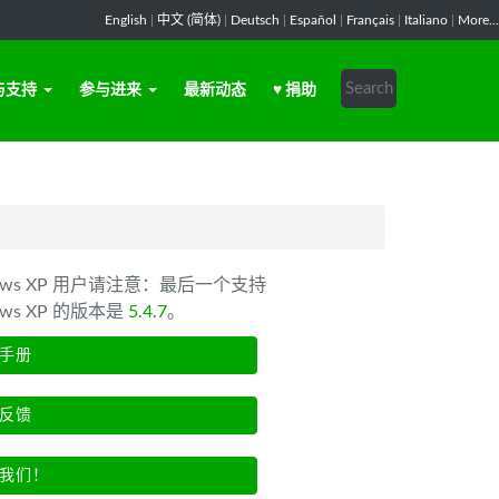
English
|
中文 (简体)
|
Deutsch
|
Español
|
Français
|
Italiano
|
More...
与支持
参与进来
最新动态
♥ 捐助
dows XP 用户请注意：最后一个支持
ows XP 的版本是
5.4.7
。
手册
反馈
我们！