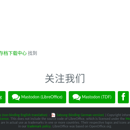
存档下载中心
找到
关注我们
g
Mastodon (LibreOffice)
Mastodon (TDF)
s (non-binding English translation)
-
Satzung (binding German version)
| Copyright inform
icense
. This does not include the source code of LibreOffice, which is licensed under the
Moz
are in actual use as trademarks in one or more countries. Their respective logos and icons are
in our
trademark policy
. LibreOffice was based on OpenOffice.org.