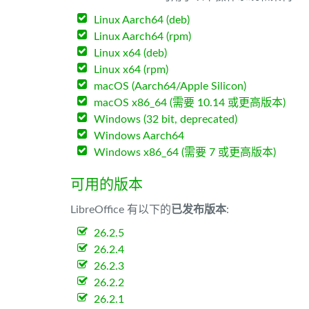
Linux Aarch64 (deb)
Linux Aarch64 (rpm)
Linux x64 (deb)
Linux x64 (rpm)
macOS (Aarch64/Apple Silicon)
macOS x86_64 (需要 10.14 或更高版本)
Windows (32 bit, deprecated)
Windows Aarch64
Windows x86_64 (需要 7 或更高版本)
可用的版本
LibreOffice 有以下的
已发布版本
:
26.2.5
26.2.4
26.2.3
26.2.2
26.2.1