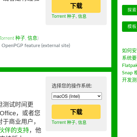
下载
探索 
Torrent 种子
,
信息
模板
Torrent 种子
,
信息
)
 OpenPGP feature (external site)
如何安装 
系统要
Flatpa
Snap 
开发测
选择您的操作系统:
但测试时间更
下载
ffice，或者您
对于商业用户，
Torrent 种子
,
信息
伙伴的支持
，他