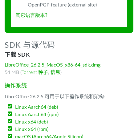
OpenPGP feature (external site)
其它语言版本？
SDK 与源代码
下载 SDK
LibreOffice_26.2.5_MacOS_x86-64_sdk.dmg
54 MB (
Torrent 种子
,
信息
)
操作系统
LibreOffice 26.2.5 可用于以下操作系统和架构:
Linux Aarch64 (deb)
Linux Aarch64 (rpm)
Linux x64 (deb)
Linux x64 (rpm)
macOS (Aarch64/Apple Silicon)