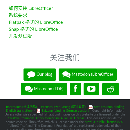
如何安装 LibreOffice?
系统要求
Flatpak 格式的 LibreOffice
Snap 格式的 LibreOffice
开发测试版
关注我们
Our blog
Mastodon (LibreOffice)
Mastodon (TDF)
Impressum (法律信息)
|
Datenschutzerklärung (隐私政策)
|
Statutes (non-binding
English translation)
-
Satzung (binding German version)
| Copyright information:
Unless otherwise specified, all text and images on this website are licensed under the
Creative Commons Attribution-Share Alike 3.0 License
. This does not include the
source code of LibreOffice, which is licensed under the
Mozilla Public License v2.0
.
“LibreOffice” and “The Document Foundation” are registered trademarks of their
corresponding registered owners or are in actual use as trademarks in one or more