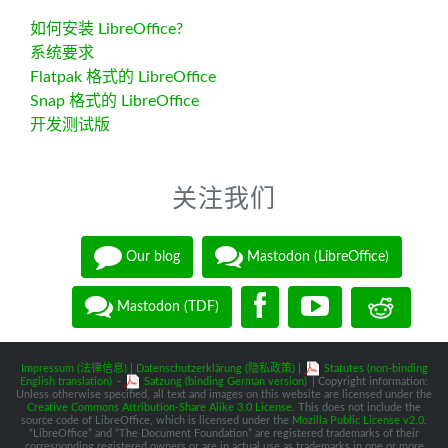
如何安装 LibreOffice?
系统要求
Flatpak 格式的 LibreOffice
Snap 格式的 LibreOffice
开发测试版
关注我们
Our blog
Mastodon (LibreOffice)
Mastodon (TDF)
Impressum (法律信息)
|
Datenschutzerklärung (隐私政策)
|
Statutes (non-binding
English translation)
-
Satzung (binding German version)
| Copyright information:
Unless otherwise specified, all text and images on this website are licensed under the
Creative Commons Attribution-Share Alike 3.0 License
. This does not include the
source code of LibreOffice, which is licensed under the
Mozilla Public License v2.0
.
“LibreOffice” and “The Document Foundation” are registered trademarks of their
corresponding registered owners or are in actual use as trademarks in one or more