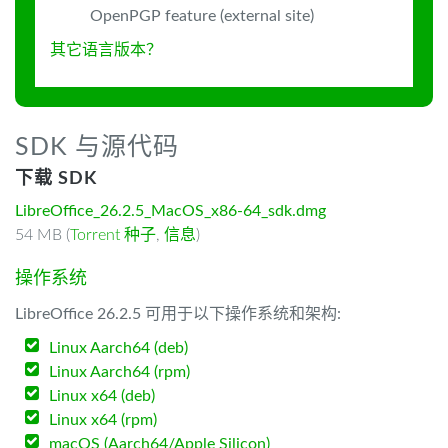
OpenPGP feature (external site)
其它语言版本？
SDK 与源代码
下载 SDK
LibreOffice_26.2.5_MacOS_x86-64_sdk.dmg
54 MB (
Torrent 种子
,
信息
)
操作系统
LibreOffice 26.2.5 可用于以下操作系统和架构:
Linux Aarch64 (deb)
Linux Aarch64 (rpm)
Linux x64 (deb)
Linux x64 (rpm)
macOS (Aarch64/Apple Silicon)