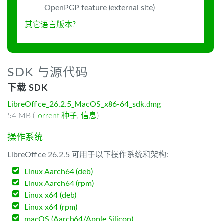
OpenPGP feature (external site)
其它语言版本？
SDK 与源代码
下载 SDK
LibreOffice_26.2.5_MacOS_x86-64_sdk.dmg
54 MB (
Torrent 种子
,
信息
)
操作系统
LibreOffice 26.2.5 可用于以下操作系统和架构:
Linux Aarch64 (deb)
Linux Aarch64 (rpm)
Linux x64 (deb)
Linux x64 (rpm)
macOS (Aarch64/Apple Silicon)