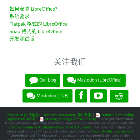
如何安装 LibreOffice?
系统要求
Flatpak 格式的 LibreOffice
Snap 格式的 LibreOffice
开发测试版
关注我们
Our blog
Mastodon (LibreOffice)
Mastodon (TDF)
Impressum (法律信息)
|
Datenschutzerklärung (隐私政策)
|
Statutes (non-binding
English translation)
-
Satzung (binding German version)
| Copyright information:
Unless otherwise specified, all text and images on this website are licensed under the
Creative Commons Attribution-Share Alike 3.0 License
. This does not include the
source code of LibreOffice, which is licensed under the
Mozilla Public License v2.0
.
“LibreOffice” and “The Document Foundation” are registered trademarks of their
corresponding registered owners or are in actual use as trademarks in one or more