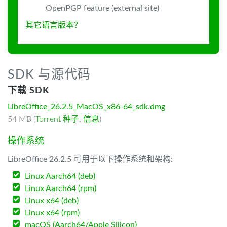
OpenPGP feature (external site)
其它语言版本？
SDK 与源代码
下载 SDK
LibreOffice_26.2.5_MacOS_x86-64_sdk.dmg
54 MB (
Torrent 种子
,
信息
)
操作系统
LibreOffice 26.2.5 可用于以下操作系统和架构:
Linux Aarch64 (deb)
Linux Aarch64 (rpm)
Linux x64 (deb)
Linux x64 (rpm)
macOS (Aarch64/Apple Silicon)