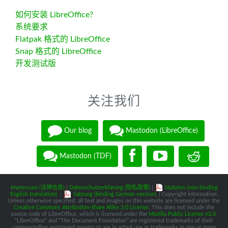
如何安装 LibreOffice?
系统要求
Flatpak 格式的 LibreOffice
Snap 格式的 LibreOffice
开发测试版
关注我们
Our blog
Mastodon (LibreOffice)
Mastodon (TDF)
Impressum (法律信息)
|
Datenschutzerklärung (隐私政策)
|
Statutes (non-binding
English translation)
-
Satzung (binding German version)
| Copyright information:
Unless otherwise specified, all text and images on this website are licensed under the
Creative Commons Attribution-Share Alike 3.0 License
. This does not include the
source code of LibreOffice, which is licensed under the
Mozilla Public License v2.0
.
“LibreOffice” and “The Document Foundation” are registered trademarks of their
corresponding registered owners or are in actual use as trademarks in one or more