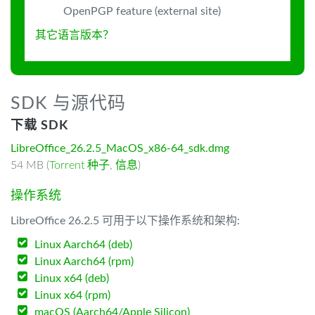
OpenPGP feature (external site)
其它语言版本？
SDK 与源代码
下载 SDK
LibreOffice_26.2.5_MacOS_x86-64_sdk.dmg
54 MB (
Torrent 种子
,
信息
)
操作系统
LibreOffice 26.2.5 可用于以下操作系统和架构:
Linux Aarch64 (deb)
Linux Aarch64 (rpm)
Linux x64 (deb)
Linux x64 (rpm)
macOS (Aarch64/Apple Silicon)