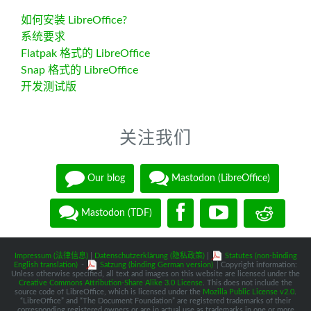
如何安装 LibreOffice?
系统要求
Flatpak 格式的 LibreOffice
Snap 格式的 LibreOffice
开发测试版
关注我们
Our blog
Mastodon (LibreOffice)
Mastodon (TDF)
Impressum (法律信息)
|
Datenschutzerklärung (隐私政策)
|
Statutes (non-binding
English translation)
-
Satzung (binding German version)
| Copyright information:
Unless otherwise specified, all text and images on this website are licensed under the
Creative Commons Attribution-Share Alike 3.0 License
. This does not include the
source code of LibreOffice, which is licensed under the
Mozilla Public License v2.0
.
“LibreOffice” and “The Document Foundation” are registered trademarks of their
corresponding registered owners or are in actual use as trademarks in one or more