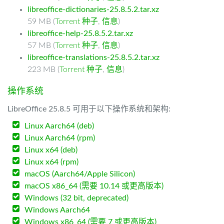
libreoffice-dictionaries-25.8.5.2.tar.xz
59 MB (
Torrent 种子
,
信息
)
libreoffice-help-25.8.5.2.tar.xz
57 MB (
Torrent 种子
,
信息
)
libreoffice-translations-25.8.5.2.tar.xz
223 MB (
Torrent 种子
,
信息
)
操作系统
LibreOffice 25.8.5 可用于以下操作系统和架构:
Linux Aarch64 (deb)
Linux Aarch64 (rpm)
Linux x64 (deb)
Linux x64 (rpm)
macOS (Aarch64/Apple Silicon)
macOS x86_64 (需要 10.14 或更高版本)
Windows (32 bit, deprecated)
Windows Aarch64
Windows x86_64 (需要 7 或更高版本)