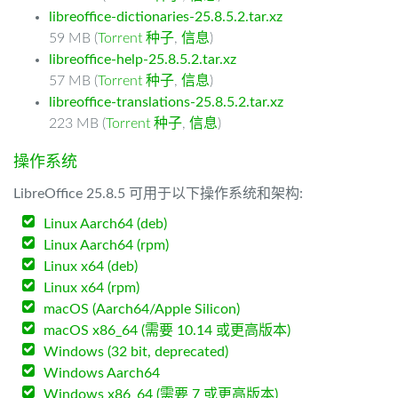
libreoffice-dictionaries-25.8.5.2.tar.xz
59 MB (
Torrent 种子
,
信息
)
libreoffice-help-25.8.5.2.tar.xz
57 MB (
Torrent 种子
,
信息
)
libreoffice-translations-25.8.5.2.tar.xz
223 MB (
Torrent 种子
,
信息
)
操作系统
LibreOffice 25.8.5 可用于以下操作系统和架构:
Linux Aarch64 (deb)
Linux Aarch64 (rpm)
Linux x64 (deb)
Linux x64 (rpm)
macOS (Aarch64/Apple Silicon)
macOS x86_64 (需要 10.14 或更高版本)
Windows (32 bit, deprecated)
Windows Aarch64
Windows x86_64 (需要 7 或更高版本)