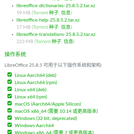
libreoffice-dictionaries-25.8.5.2.tar.xz
59 MB (
Torrent 种子
,
信息
)
libreoffice-help-25.8.5.2.tar.xz
57 MB (
Torrent 种子
,
信息
)
libreoffice-translations-25.8.5.2.tar.xz
223 MB (
Torrent 种子
,
信息
)
操作系统
LibreOffice 25.8.5 可用于以下操作系统和架构:
Linux Aarch64 (deb)
Linux Aarch64 (rpm)
Linux x64 (deb)
Linux x64 (rpm)
macOS (Aarch64/Apple Silicon)
macOS x86_64 (需要 10.14 或更高版本)
Windows (32 bit, deprecated)
Windows Aarch64
Windows x86_64 (需要 7 或更高版本)