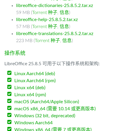
libreoffice-dictionaries-25.8.5.2.tar.xz
59 MB (
Torrent 种子
,
信息
)
libreoffice-help-25.8.5.2.tar.xz
57 MB (
Torrent 种子
,
信息
)
libreoffice-translations-25.8.5.2.tar.xz
223 MB (
Torrent 种子
,
信息
)
操作系统
LibreOffice 25.8.5 可用于以下操作系统和架构:
Linux Aarch64 (deb)
Linux Aarch64 (rpm)
Linux x64 (deb)
Linux x64 (rpm)
macOS (Aarch64/Apple Silicon)
macOS x86_64 (需要 10.14 或更高版本)
Windows (32 bit, deprecated)
Windows Aarch64
Windows x86_64 (需要 7 或更高版本)