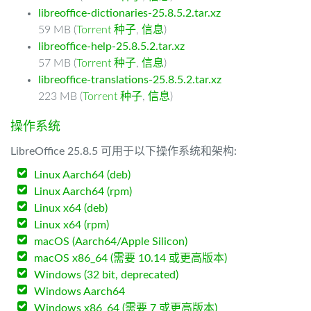
libreoffice-dictionaries-25.8.5.2.tar.xz
59 MB (
Torrent 种子
,
信息
)
libreoffice-help-25.8.5.2.tar.xz
57 MB (
Torrent 种子
,
信息
)
libreoffice-translations-25.8.5.2.tar.xz
223 MB (
Torrent 种子
,
信息
)
操作系统
LibreOffice 25.8.5 可用于以下操作系统和架构:
Linux Aarch64 (deb)
Linux Aarch64 (rpm)
Linux x64 (deb)
Linux x64 (rpm)
macOS (Aarch64/Apple Silicon)
macOS x86_64 (需要 10.14 或更高版本)
Windows (32 bit, deprecated)
Windows Aarch64
Windows x86_64 (需要 7 或更高版本)