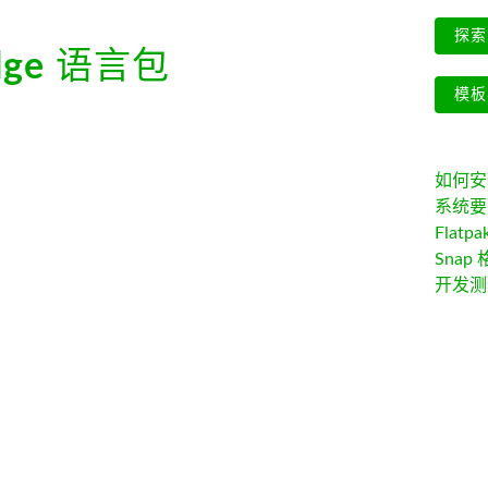
探索 
lge
语言包
模板
如何安装 
系统要
Flatpa
Snap 
开发测