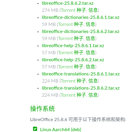
libreoffice-25.8.6.2.tar.xz
274 MB (
Torrent 种子
,
信息
)
libreoffice-dictionaries-25.8.6.1.tar.xz
59 MB (
Torrent 种子
,
信息
)
libreoffice-dictionaries-25.8.6.2.tar.xz
59 MB (
Torrent 种子
,
信息
)
libreoffice-help-25.8.6.1.tar.xz
57 MB (
Torrent 种子
,
信息
)
libreoffice-help-25.8.6.2.tar.xz
57 MB (
Torrent 种子
,
信息
)
libreoffice-translations-25.8.6.1.tar.xz
224 MB (
Torrent 种子
,
信息
)
libreoffice-translations-25.8.6.2.tar.xz
224 MB (
Torrent 种子
,
信息
)
操作系统
LibreOffice 25.8.6 可用于以下操作系统和架构:
Linux Aarch64 (deb)