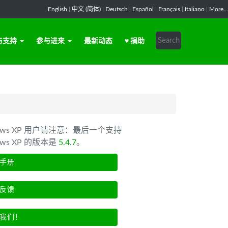
English
|
中文 (简体)
|
Deutsch
|
Español
|
Français
|
Italiano
|
More...
与支持
参与进来
最新动态
♥ 捐助
dows XP 用户请注意：最后一个支持
ows XP 的版本是
5.4.7
。
手册
反馈
我们！