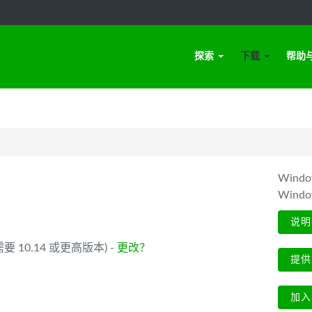
探索
下载
帮助
Win
Wind
说明
 (需要 10.14 或更高版本) -
更改？
提供
加入