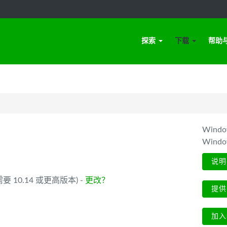
探索
下载
帮助
Win
Wind
说明
 (需要 10.14 或更高版本) -
更改？
提供
加入