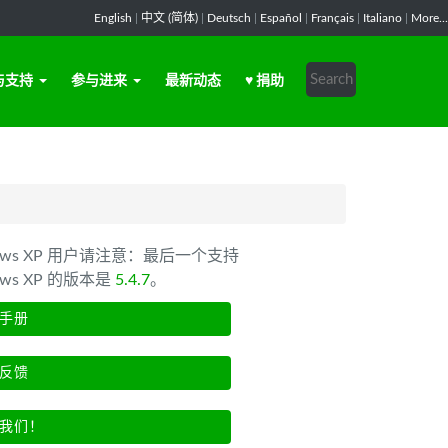
English
|
中文 (简体)
|
Deutsch
|
Español
|
Français
|
Italiano
|
More...
与支持
参与进来
最新动态
♥ 捐助
dows XP 用户请注意：最后一个支持
ows XP 的版本是
5.4.7
。
手册
反馈
我们！