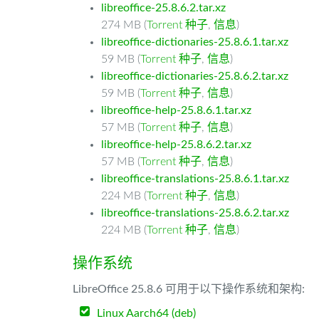
libreoffice-25.8.6.2.tar.xz
274 MB (
Torrent 种子
,
信息
)
libreoffice-dictionaries-25.8.6.1.tar.xz
59 MB (
Torrent 种子
,
信息
)
libreoffice-dictionaries-25.8.6.2.tar.xz
59 MB (
Torrent 种子
,
信息
)
libreoffice-help-25.8.6.1.tar.xz
57 MB (
Torrent 种子
,
信息
)
libreoffice-help-25.8.6.2.tar.xz
57 MB (
Torrent 种子
,
信息
)
libreoffice-translations-25.8.6.1.tar.xz
224 MB (
Torrent 种子
,
信息
)
libreoffice-translations-25.8.6.2.tar.xz
224 MB (
Torrent 种子
,
信息
)
操作系统
LibreOffice 25.8.6 可用于以下操作系统和架构:
Linux Aarch64 (deb)