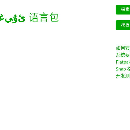
探索 
ﺉۇﻲﻏۇ
语言包
模板
如何安装 
系统要
Flatpa
Snap 
开发测