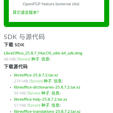
OpenPGP feature (external site)
其它语言版本？
SDK 与源代码
下载 SDK
LibreOffice_25.8.7_MacOS_x86-64_sdk.dmg
48 MB (
Torrent 种子
,
信息
)
下载源代码
libreoffice-25.8.7.2.tar.xz
274 MB (
Torrent 种子
,
信息
)
libreoffice-dictionaries-25.8.7.2.tar.xz
59 MB (
Torrent 种子
,
信息
)
libreoffice-help-25.8.7.2.tar.xz
57 MB (
Torrent 种子
,
信息
)
libreoffice-translations-25.8.7.2.tar.xz