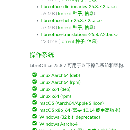
libreoffice-dictionaries-25.8.7.2.tar.xz
59 MB (
Torrent 种子
,
信息
)
libreoffice-help-25.8.7.2.tar.xz
57 MB (
Torrent 种子
,
信息
)
libreoffice-translations-25.8.7.2.tar.xz
223 MB (
Torrent 种子
,
信息
)
操作系统
LibreOffice 25.8.7 可用于以下操作系统和架构:
Linux Aarch64 (deb)
Linux Aarch64 (rpm)
Linux x64 (deb)
Linux x64 (rpm)
macOS (Aarch64/Apple Silicon)
macOS x86_64 (需要 10.14 或更高版本)
Windows (32 bit, deprecated)
Windows Aarch64