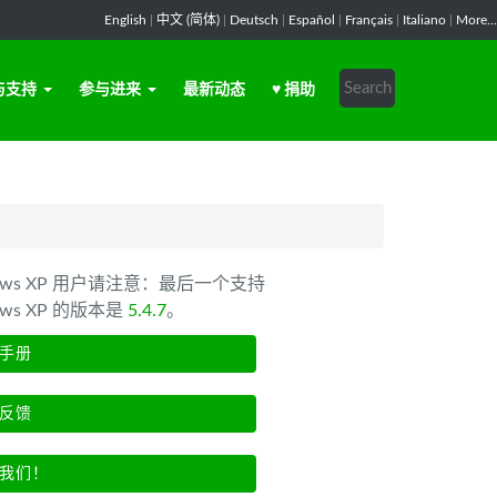
English
|
中文 (简体)
|
Deutsch
|
Español
|
Français
|
Italiano
|
More...
与支持
参与进来
最新动态
♥ 捐助
dows XP 用户请注意：最后一个支持
ows XP 的版本是
5.4.7
。
手册
反馈
我们！