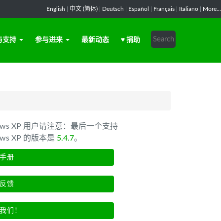
English
|
中文 (简体)
|
Deutsch
|
Español
|
Français
|
Italiano
|
More...
与支持
参与进来
最新动态
♥ 捐助
dows XP 用户请注意：最后一个支持
ows XP 的版本是
5.4.7
。
手册
反馈
我们！