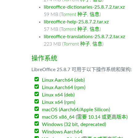
libreoffice-dictionaries-25.8.7.2.tar.xz
59 MB (
Torrent 种子
,
信息
)
libreoffice-help-25.8.7.2.tar.xz
57 MB (
Torrent 种子
,
信息
)
libreoffice-translations-25.8.7.2.tar.xz
223 MB (
Torrent 种子
,
信息
)
操作系统
LibreOffice 25.8.7 可用于以下操作系统和架构:
Linux Aarch64 (deb)
Linux Aarch64 (rpm)
Linux x64 (deb)
Linux x64 (rpm)
macOS (Aarch64/Apple Silicon)
macOS x86_64 (需要 10.14 或更高版本)
Windows (32 bit, deprecated)
Windows Aarch64