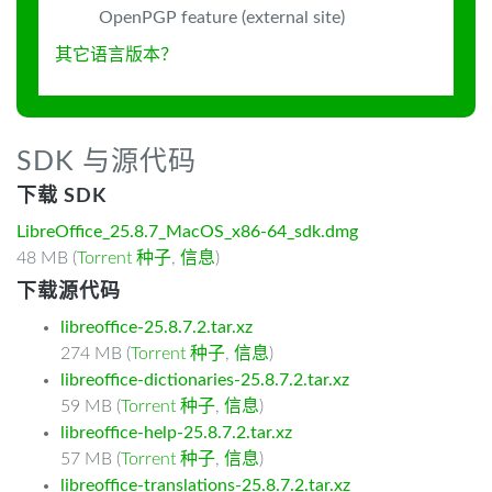
OpenPGP feature (external site)
其它语言版本？
SDK 与源代码
下载 SDK
LibreOffice_25.8.7_MacOS_x86-64_sdk.dmg
48 MB (
Torrent 种子
,
信息
)
下载源代码
libreoffice-25.8.7.2.tar.xz
274 MB (
Torrent 种子
,
信息
)
libreoffice-dictionaries-25.8.7.2.tar.xz
59 MB (
Torrent 种子
,
信息
)
libreoffice-help-25.8.7.2.tar.xz
57 MB (
Torrent 种子
,
信息
)
libreoffice-translations-25.8.7.2.tar.xz