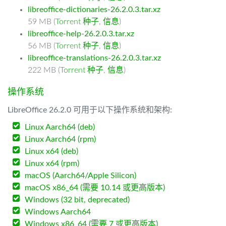
libreoffice-dictionaries-26.2.0.3.tar.xz
59 MB (
Torrent 种子
,
信息
)
libreoffice-help-26.2.0.3.tar.xz
56 MB (
Torrent 种子
,
信息
)
libreoffice-translations-26.2.0.3.tar.xz
222 MB (
Torrent 种子
,
信息
)
操作系统
LibreOffice 26.2.0 可用于以下操作系统和架构:
Linux Aarch64 (deb)
Linux Aarch64 (rpm)
Linux x64 (deb)
Linux x64 (rpm)
macOS (Aarch64/Apple Silicon)
macOS x86_64 (需要 10.14 或更高版本)
Windows (32 bit, deprecated)
Windows Aarch64
Windows x86_64 (需要 7 或更高版本)