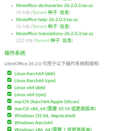
libreoffice-dictionaries-26.2.0.3.tar.xz
59 MB (
Torrent 种子
,
信息
)
libreoffice-help-26.2.0.3.tar.xz
56 MB (
Torrent 种子
,
信息
)
libreoffice-translations-26.2.0.3.tar.xz
222 MB (
Torrent 种子
,
信息
)
操作系统
LibreOffice 26.2.0 可用于以下操作系统和架构:
Linux Aarch64 (deb)
Linux Aarch64 (rpm)
Linux x64 (deb)
Linux x64 (rpm)
macOS (Aarch64/Apple Silicon)
macOS x86_64 (需要 10.14 或更高版本)
Windows (32 bit, deprecated)
Windows Aarch64
Windows x86_64 (需要 7 或更高版本)