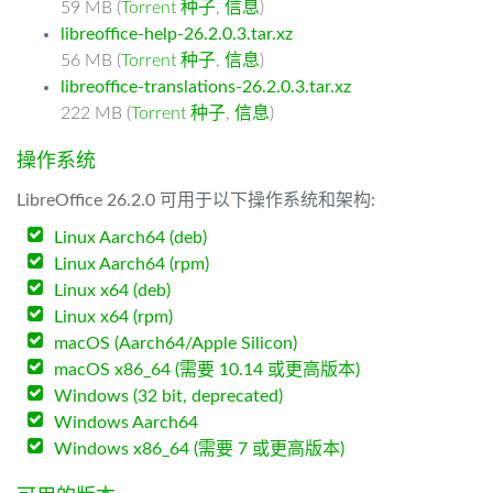
59 MB (
Torrent 种子
,
信息
)
libreoffice-help-26.2.0.3.tar.xz
56 MB (
Torrent 种子
,
信息
)
libreoffice-translations-26.2.0.3.tar.xz
222 MB (
Torrent 种子
,
信息
)
操作系统
LibreOffice 26.2.0 可用于以下操作系统和架构:
Linux Aarch64 (deb)
Linux Aarch64 (rpm)
Linux x64 (deb)
Linux x64 (rpm)
macOS (Aarch64/Apple Silicon)
macOS x86_64 (需要 10.14 或更高版本)
Windows (32 bit, deprecated)
Windows Aarch64
Windows x86_64 (需要 7 或更高版本)