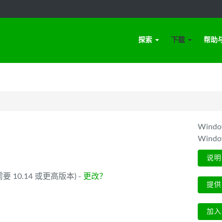
探索
下载
帮助
Win
Wind
说明
 (需要 10.14 或更高版本) -
更改？
提供
加入