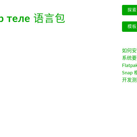
探索 
р теле
语言包
模板
如何安装 
系统要
Flatpa
Snap 
开发测