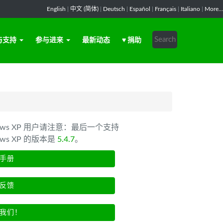
English
|
中文 (简体)
|
Deutsch
|
Español
|
Français
|
Italiano
|
More...
与支持
参与进来
最新动态
♥ 捐助
dows XP 用户请注意：最后一个支持
ows XP 的版本是
5.4.7
。
手册
反馈
我们！