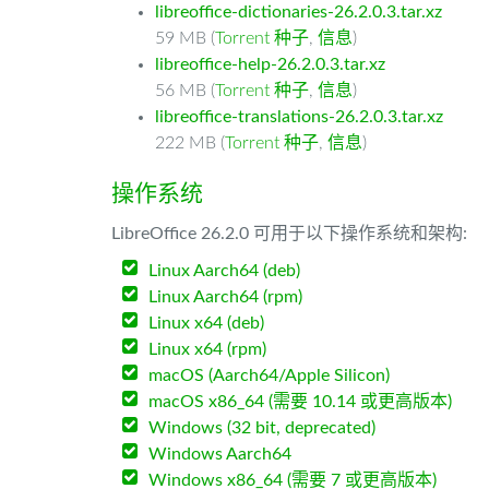
libreoffice-dictionaries-26.2.0.3.tar.xz
59 MB (
Torrent 种子
,
信息
)
libreoffice-help-26.2.0.3.tar.xz
56 MB (
Torrent 种子
,
信息
)
libreoffice-translations-26.2.0.3.tar.xz
222 MB (
Torrent 种子
,
信息
)
操作系统
LibreOffice 26.2.0 可用于以下操作系统和架构:
Linux Aarch64 (deb)
Linux Aarch64 (rpm)
Linux x64 (deb)
Linux x64 (rpm)
macOS (Aarch64/Apple Silicon)
macOS x86_64 (需要 10.14 或更高版本)
Windows (32 bit, deprecated)
Windows Aarch64
Windows x86_64 (需要 7 或更高版本)