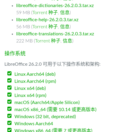
libreoffice-dictionaries-26.2.0.3.tar.xz
59 MB (
Torrent 种子
,
信息
)
libreoffice-help-26.2.0.3.tar.xz
56 MB (
Torrent 种子
,
信息
)
libreoffice-translations-26.2.0.3.tar.xz
222 MB (
Torrent 种子
,
信息
)
操作系统
LibreOffice 26.2.0 可用于以下操作系统和架构:
Linux Aarch64 (deb)
Linux Aarch64 (rpm)
Linux x64 (deb)
Linux x64 (rpm)
macOS (Aarch64/Apple Silicon)
macOS x86_64 (需要 10.14 或更高版本)
Windows (32 bit, deprecated)
Windows Aarch64
Windows x86_64 (需要 7 或更高版本)