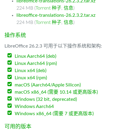
libreoffice-translations-26.2.3.2.tar.xz
224 MB (
Torrent 种子
,
信息
)
libreoffice-translations-26.2.3.2.tar.xz
224 MB (
Torrent 种子
,
信息
)
操作系统
LibreOffice 26.2.3 可用于以下操作系统和架构:
Linux Aarch64 (deb)
Linux Aarch64 (rpm)
Linux x64 (deb)
Linux x64 (rpm)
macOS (Aarch64/Apple Silicon)
macOS x86_64 (需要 10.14 或更高版本)
Windows (32 bit, deprecated)
Windows Aarch64
Windows x86_64 (需要 7 或更高版本)
可用的版本