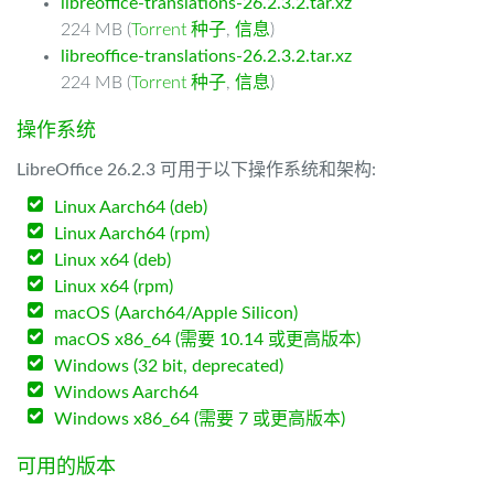
libreoffice-translations-26.2.3.2.tar.xz
224 MB (
Torrent 种子
,
信息
)
libreoffice-translations-26.2.3.2.tar.xz
224 MB (
Torrent 种子
,
信息
)
操作系统
LibreOffice 26.2.3 可用于以下操作系统和架构:
Linux Aarch64 (deb)
Linux Aarch64 (rpm)
Linux x64 (deb)
Linux x64 (rpm)
macOS (Aarch64/Apple Silicon)
macOS x86_64 (需要 10.14 或更高版本)
Windows (32 bit, deprecated)
Windows Aarch64
Windows x86_64 (需要 7 或更高版本)
可用的版本