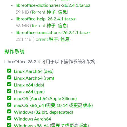
libreoffice-dictionaries-26.2.4.1.tar.xz
59 MB (
Torrent 种子
,
信息
)
libreoffice-help-26.2.4.1.tar.xz
56 MB (
Torrent 种子
,
信息
)
libreoffice-translations-26.2.4.1.tar.xz
224 MB (
Torrent 种子
,
信息
)
操作系统
LibreOffice 26.2.4 可用于以下操作系统和架构:
Linux Aarch64 (deb)
Linux Aarch64 (rpm)
Linux x64 (deb)
Linux x64 (rpm)
macOS (Aarch64/Apple Silicon)
macOS x86_64 (需要 10.14 或更高版本)
Windows (32 bit, deprecated)
Windows Aarch64
Windows x86_64 (需要 7 或更高版本)