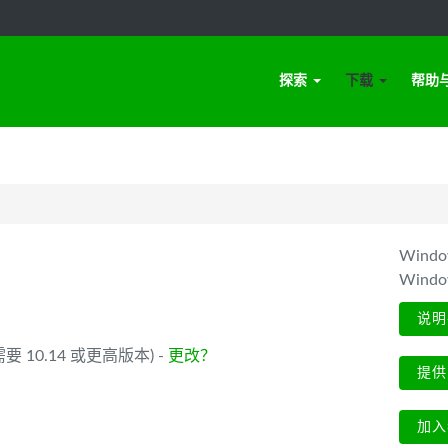
探索
下载
帮助
Win
Wind
说明
 (需要 10.14 或更高版本) -
更改？
提供
加入