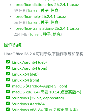
libreoffice-dictionaries-26.2.4.1.tar.xz
59 MB (
Torrent 种子
,
信息
)
libreoffice-help-26.2.4.1.tar.xz
56 MB (
Torrent 种子
,
信息
)
libreoffice-translations-26.2.4.1.tar.xz
224 MB (
Torrent 种子
,
信息
)
操作系统
LibreOffice 26.2.4 可用于以下操作系统和架构:
Linux Aarch64 (deb)
Linux Aarch64 (rpm)
Linux x64 (deb)
Linux x64 (rpm)
macOS (Aarch64/Apple Silicon)
macOS x86_64 (需要 10.14 或更高版本)
Windows (32 bit, deprecated)
Windows Aarch64
Windows x86_64 (需要 7 或更高版本)