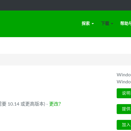
探索
下载
帮助
Win
Wind
说明
 (需要 10.14 或更高版本) -
更改？
提供
加入