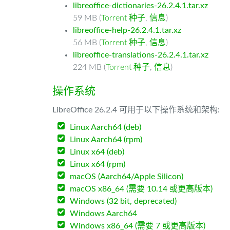
libreoffice-dictionaries-26.2.4.1.tar.xz
59 MB (
Torrent 种子
,
信息
)
libreoffice-help-26.2.4.1.tar.xz
56 MB (
Torrent 种子
,
信息
)
libreoffice-translations-26.2.4.1.tar.xz
224 MB (
Torrent 种子
,
信息
)
操作系统
LibreOffice 26.2.4 可用于以下操作系统和架构:
Linux Aarch64 (deb)
Linux Aarch64 (rpm)
Linux x64 (deb)
Linux x64 (rpm)
macOS (Aarch64/Apple Silicon)
macOS x86_64 (需要 10.14 或更高版本)
Windows (32 bit, deprecated)
Windows Aarch64
Windows x86_64 (需要 7 或更高版本)