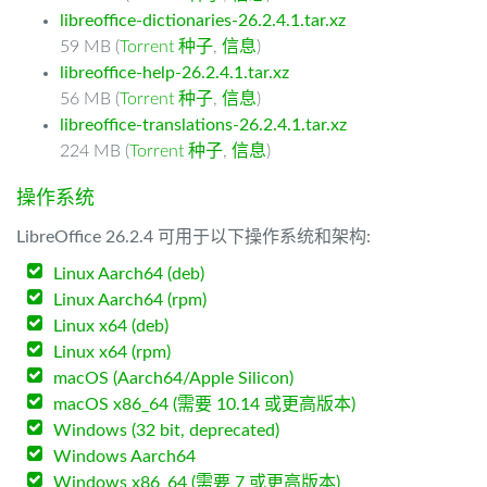
libreoffice-dictionaries-26.2.4.1.tar.xz
59 MB (
Torrent 种子
,
信息
)
libreoffice-help-26.2.4.1.tar.xz
56 MB (
Torrent 种子
,
信息
)
libreoffice-translations-26.2.4.1.tar.xz
224 MB (
Torrent 种子
,
信息
)
操作系统
LibreOffice 26.2.4 可用于以下操作系统和架构:
Linux Aarch64 (deb)
Linux Aarch64 (rpm)
Linux x64 (deb)
Linux x64 (rpm)
macOS (Aarch64/Apple Silicon)
macOS x86_64 (需要 10.14 或更高版本)
Windows (32 bit, deprecated)
Windows Aarch64
Windows x86_64 (需要 7 或更高版本)